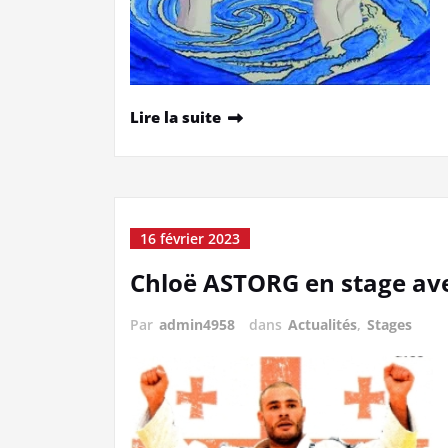
Lire la suite
16 février 2023
Chloë ASTORG en stage av
Par
admin4958
dans
Actualités
,
Stages