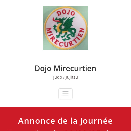
Skip
to
content
Dojo Mirecurtien
Judo / Jujitsu
Annonce de la Journée