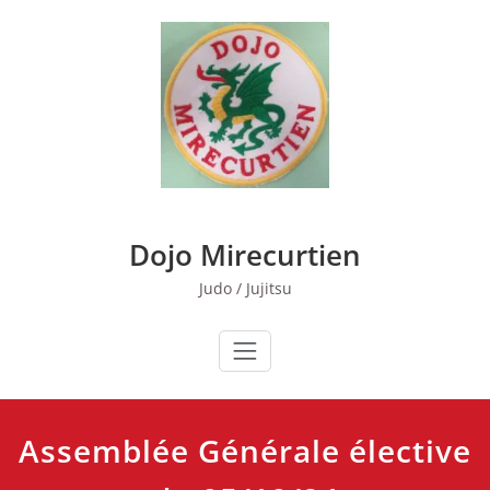
Skip
to
content
Dojo Mirecurtien
Judo / Jujitsu
Assemblée Générale élective