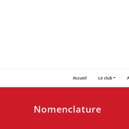
Skip
to
content
Accueil
Le club
A
Nomenclature