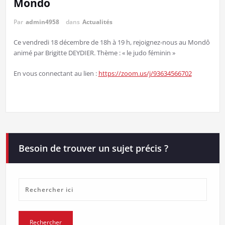
Mondo
Par
admin4958
dans
Actualités
Ce vendredi 18 décembre de 18h à 19 h, rejoignez-nous au Mondô
animé par Brigitte DEYDIER. Thème : « le judo féminin »
En vous connectant au lien :
https://zoom.us/j/93634566702
Besoin de trouver un sujet précis ?