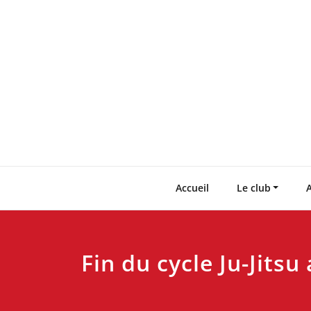
Skip
to
content
Accueil
Le club
A
Fin du cycle Ju-Jits