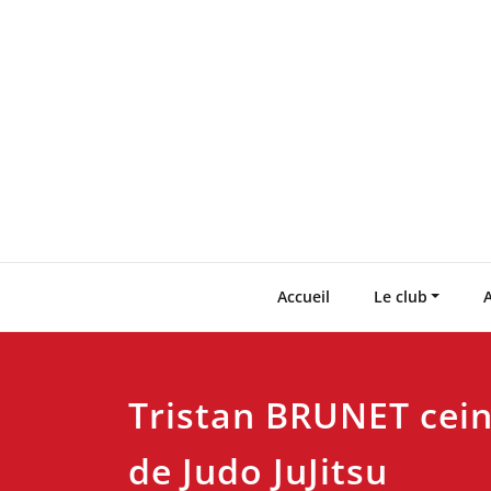
Skip
to
content
Accueil
Le club
A
Tristan BRUNET cein
de Judo JuJitsu