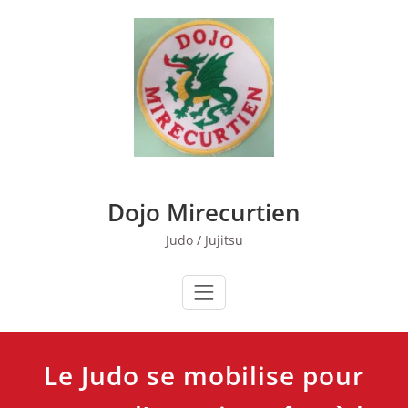
Skip
to
content
Dojo Mirecurtien
Judo / Jujitsu
Le Judo se mobilise pour