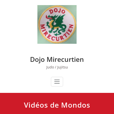
Skip
to
content
Dojo Mirecurtien
Judo / Jujitsu
Vidéos de Mondos