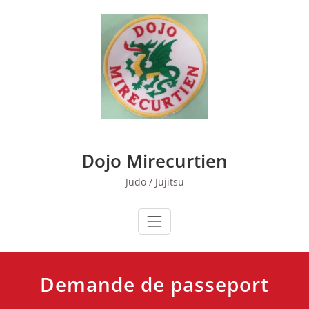
Skip
to
content
Dojo Mirecurtien
Judo / Jujitsu
Demande de passeport