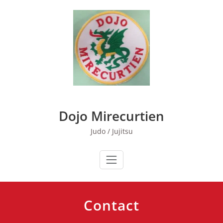
Skip
to
content
Dojo Mirecurtien
Judo / Jujitsu
Contact