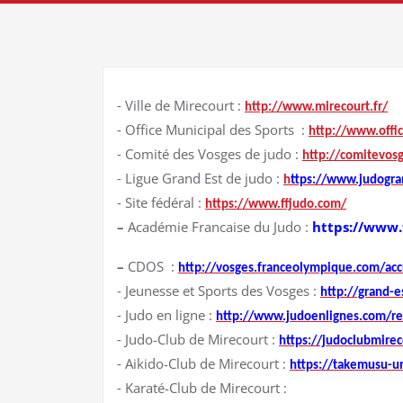
⁃ Ville de Mirecourt :
http://www.mirecourt.fr/
⁃ Office Municipal des Sports :
http://www.offi
⁃ Comité des Vosges de judo :
http://comitevos
⁃ Ligue Grand Est de judo :
h
ttps://www.judogra
⁃ Site fédéral :
https://www.ffjudo.com/
–
Académie Francaise du Judo :
https://www.
–
CDOS :
http://vosges.franceolympique.com/acc
⁃ Jeunesse et Sports des Vosges :
http://grand-e
⁃ Judo en ligne :
http://www.judoenlignes.com/re
⁃ Judo-Club de Mirecourt :
https://judoclubmire
⁃ Aikido-Club de Mirecourt :
https://takemusu-u
⁃ Karaté-Club de Mirecourt :