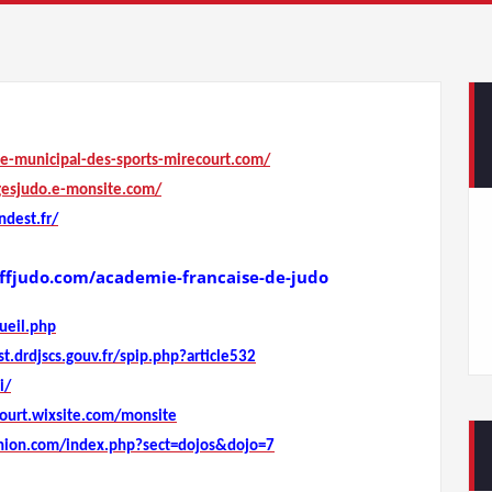
ce-municipal-des-sports-mirecourt.com/
gesjudo.e-monsite.com/
ndest.fr/
ffjudo.com/academie-francaise-de-judo
ueil.php
st.drdjscs.gouv.fr/spip.php?article532
i/
court.wixsite.com/monsite
nion.com/index.php?sect=dojos&dojo=7