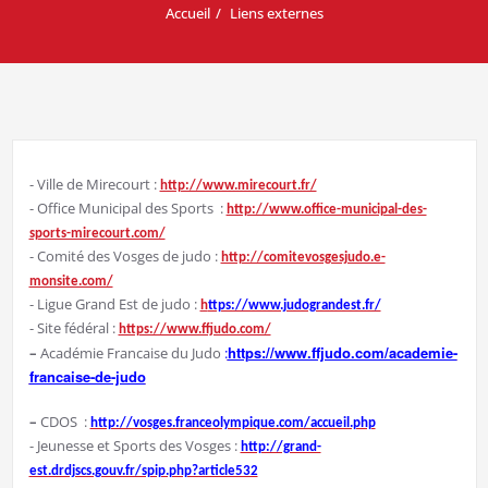
Accueil
Liens externes
⁃ Ville de Mirecourt :
http://www.mirecourt.fr/
⁃ Office Municipal des Sports :
http://www.office-municipal-des-
sports-mirecourt.com/
⁃ Comité des Vosges de judo :
http://comitevosgesjudo.e-
monsite.com/
⁃ Ligue Grand Est de judo :
h
ttps://www.judograndest.fr/
⁃ Site fédéral :
https://www.ffjudo.com/
https://www.ffjudo.com/academie-
–
Académie Francaise du Judo
:
francaise-de-judo
–
CDOS :
http://vosges.franceolympique.com/accueil.php
⁃ Jeunesse et Sports des Vosges :
http://grand-
est.drdjscs.gouv.fr/spip.php?article532