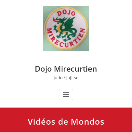
Skip
to
content
Dojo Mirecurtien
Judo / Jujitsu
Vidéos de Mondos