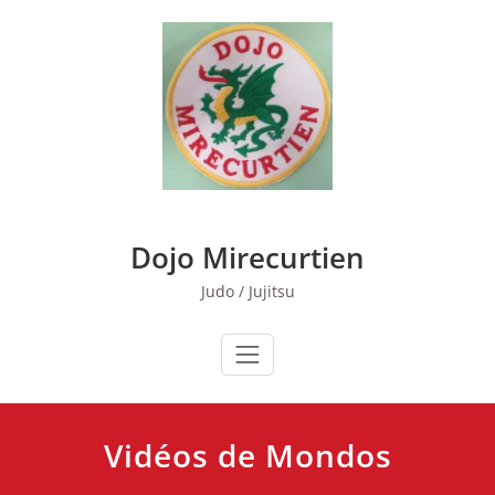
Skip
to
content
Dojo Mirecurtien
Judo / Jujitsu
Vidéos de Mondos