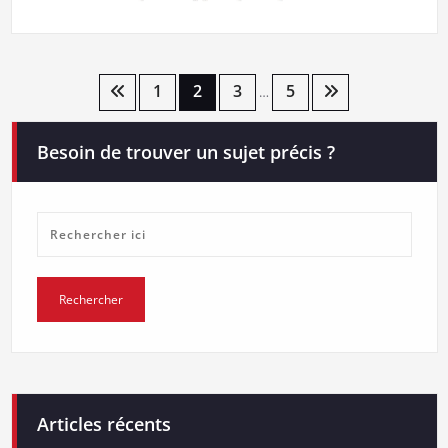
Pagination
1
2
3
5
…
des
Besoin de trouver un sujet précis ?
publications
Articles récents