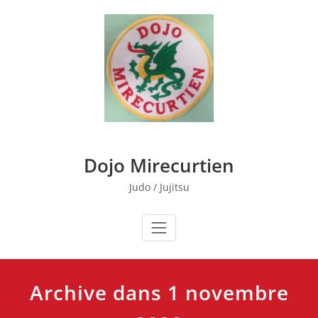
Skip
to
content
Dojo Mirecurtien
Judo / Jujitsu
Archive dans 1 novembre