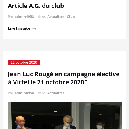
Article A.G. du club
Par
admin4958
dans
Actualités
,
Club
Lire la suite
22 octobre 2020
Jean Luc Rougé en campagne élective
à Vittel le 21 octobre 2020″
Par
admin4958
dans
Actualités