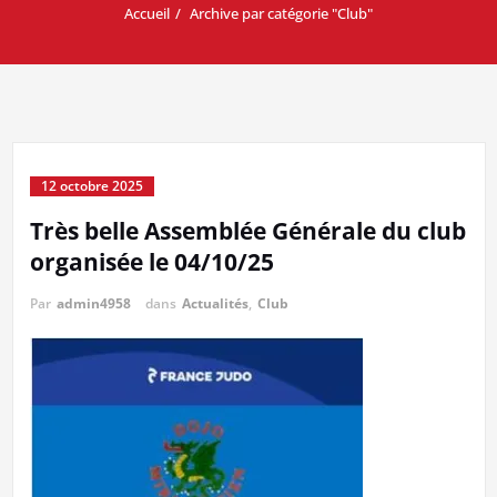
Accueil
Archive par catégorie "Club"
12 octobre 2025
Très belle Assemblée Générale du club
organisée le 04/10/25
Par
admin4958
dans
Actualités
,
Club