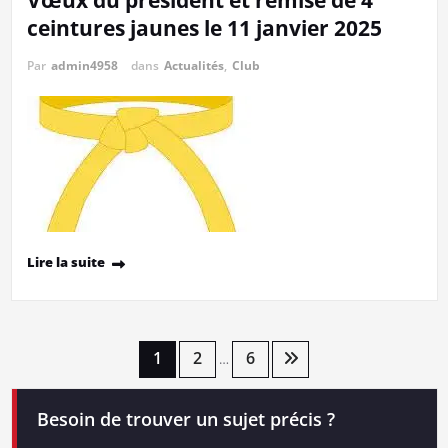
Vœux du président et remise de 4
ceintures jaunes le 11 janvier 2025
Par
admin4958
dans
Actualités
,
Club
Lire la suite
Pagination
1
2
6
…
des
Besoin de trouver un sujet précis ?
publications