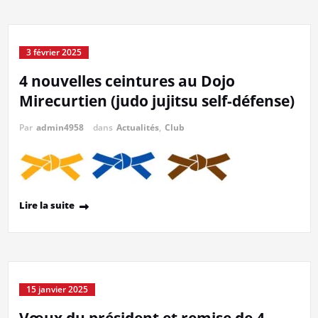
3 février 2025
4 nouvelles ceintures au Dojo
Mirecurtien (judo jujitsu self-défense)
Par
admin4958
dans
Actualités
,
Club
Lire la suite
15 janvier 2025