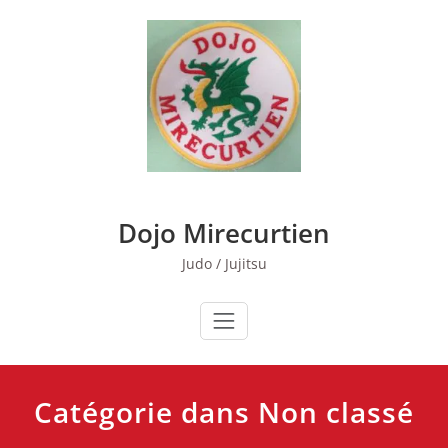
Skip
to
content
Dojo Mirecurtien
Judo / Jujitsu
Catégorie dans Non classé