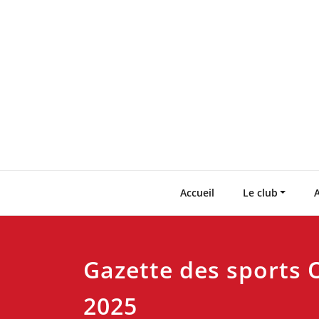
Skip
to
content
Accueil
Le club
A
Gazette des sports 
2025