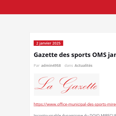
2 janvier 2025
Gazette des sports OMS ja
Par
admin4958
dans
Actualités
https://www.office-municipal-des-sports-m
Incontournable dynamisme du DOJO MIRECURTIE