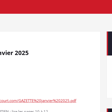
nvier 2025
irecourt.com/GAZETTE%20janvier%202025.pdf
N : lire les pages 10 à 12