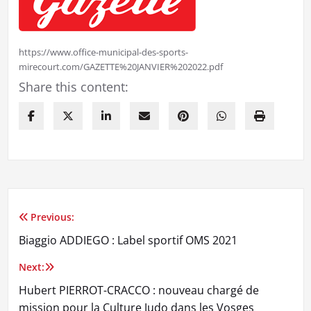
https://www.office-municipal-des-sports-
mirecourt.com/GAZETTE%20JANVIER%202022.pdf
Share this content:
Previous:
Navigation
Biaggio ADDIEGO : Label sportif OMS 2021
de
Next:
l’article
Hubert PIERROT-CRACCO : nouveau chargé de
mission pour la Culture Judo dans les Vosges