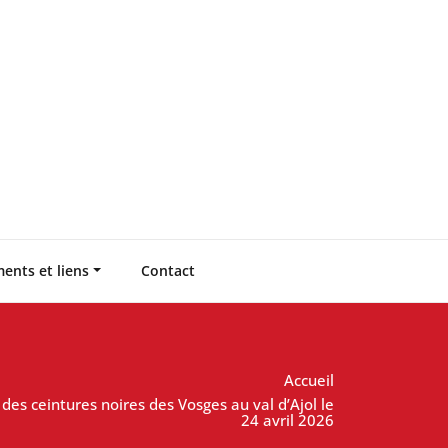
ents et liens
Contact
Accueil
 des ceintures noires des Vosges au val d’Ajol le
24 avril 2026