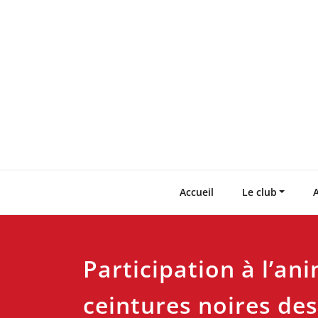
Skip
to
content
Accueil
Le club
A
Participation à l’an
ceintures noires de