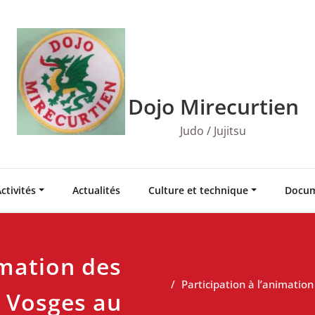
Dojo Mirecurtien
Judo / Jujitsu
ctivités
Actualités
Culture et technique
Docum
imation des
Participation à l’animation
s Vosges au