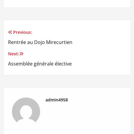
Previous:
Navigation
Rentrée au Dojo Mirecurtien
de
Next:
l’article
Assemblée générale élective
admin4958