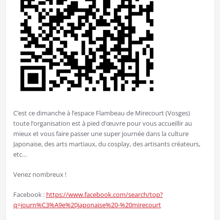
C’est ce dimanche à l’espace Flambeau de Mirecourt (Vosges)
toute l’organisation est à pied d’œuvre pour vous accueillir au
mieux et vous faire passer une super journée dans la culture
Japonaise, des arts martiaux, du cosplay, des artisants créateurs,
etc…
Venez nombreux !
Facebook :
https://www.facebook.com/search/top?
q=journ%C3%A9e%20japonaise%20-%20mirecourt