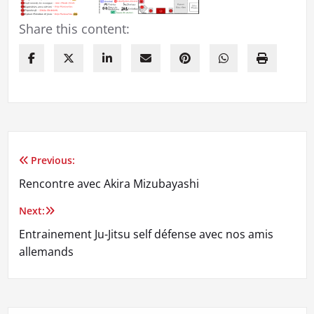
Share this content:
Previous:
Navigation
Rencontre avec Akira Mizubayashi
de
Next:
l’article
Entrainement Ju-Jitsu self défense avec nos amis
allemands