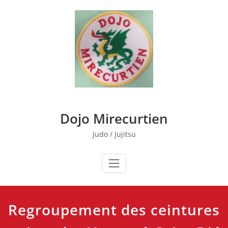
Skip
to
content
Dojo Mirecurtien
Judo / Jujitsu
Regroupement des ceintures