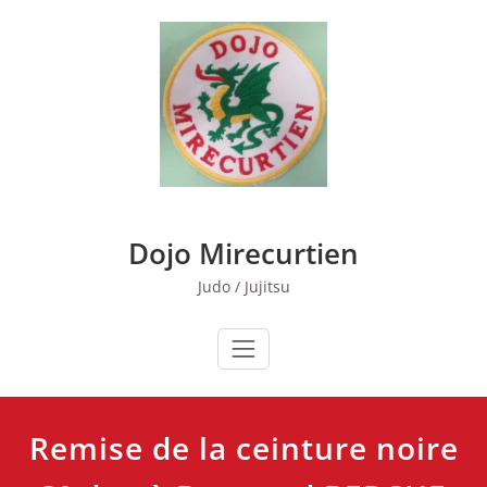
Skip
to
content
Dojo Mirecurtien
Judo / Jujitsu
Remise de la ceinture noire