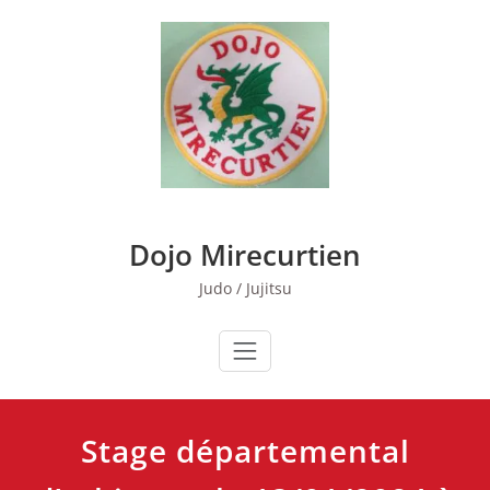
Skip
to
content
Dojo Mirecurtien
Judo / Jujitsu
Stage départemental