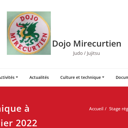
Dojo Mirecurtien
Judo / Jujitsu
ctivités
Actualités
Culture et technique
Docum
nique à
Accueil
Stage rég
ier 2022