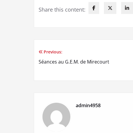
Share this content:
Previous:
Navigation
Séances au G.E.M. de Mirecourt
de
l’article
admin4958