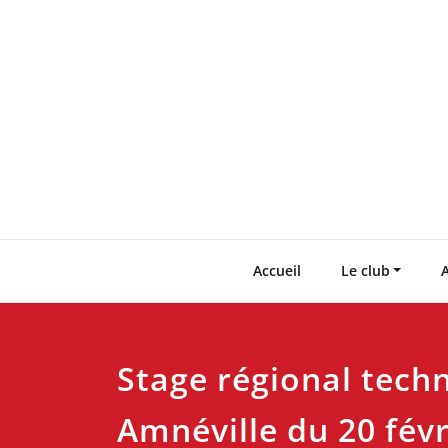
Skip
to
content
Accueil
Le club
A
Stage régional tech
Amnéville du 20 févr