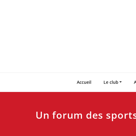
Skip
to
content
Accueil
Le club
A
Un forum des sports