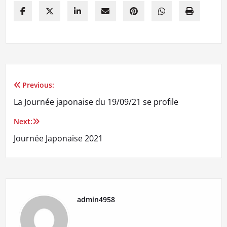
Previous:
Navigation
La Journée japonaise du 19/09/21 se profile
de
Next:
l’article
Journée Japonaise 2021
admin4958