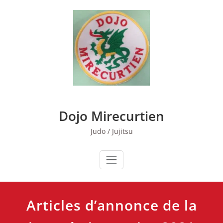
Skip
to
content
Dojo Mirecurtien
Judo / Jujitsu
Articles d’annonce de la