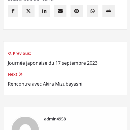
Previous:
Navigation
Journée japonaise du 17 septembre 2023
de
Next:
l’article
Rencontre avec Akira Mizubayashi
admin4958