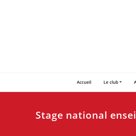
Skip
to
content
Accueil
Le club
A
Stage national ense