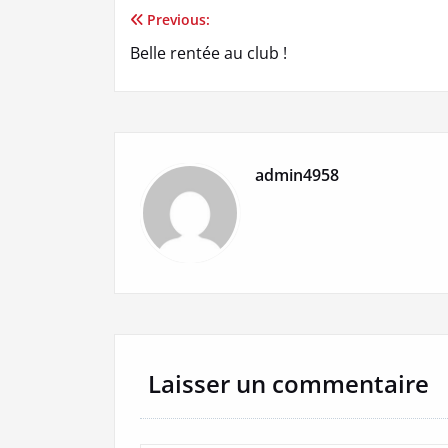
Previous:
Navigation
Belle rentée au club !
de
l’article
admin4958
Laisser un commentaire