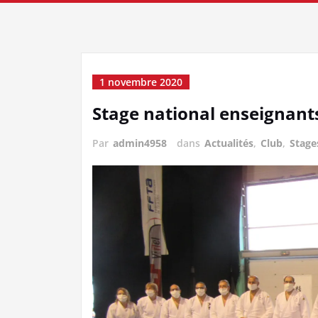
1 novembre 2020
Stage national enseignant
Par
admin4958
dans
Actualités
,
Club
,
Stage